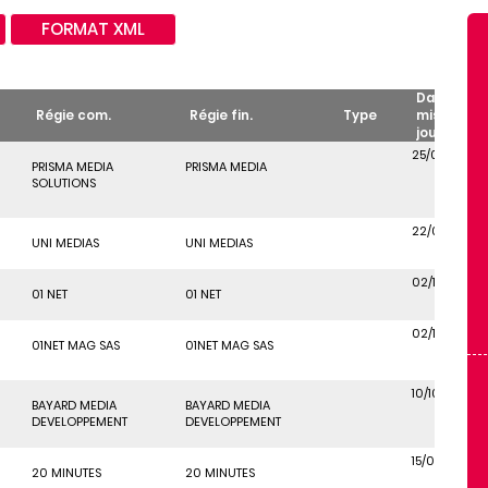
FORMAT XML
Date de
Régie com.
Régie fin.
Type
mise à
jour
25/02/2021
PRISMA MEDIA
PRISMA MEDIA
SOLUTIONS
22/01/2019
UNI MEDIAS
UNI MEDIAS
02/10/2020
01 NET
01 NET
02/10/2020
01NET MAG SAS
01NET MAG SAS
10/10/2022
BAYARD MEDIA
BAYARD MEDIA
DEVELOPPEMENT
DEVELOPPEMENT
15/06/2018
20 MINUTES
20 MINUTES