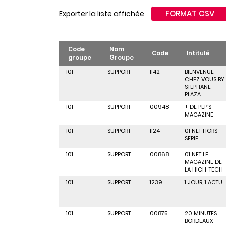
FORMAT CSV
Exporter la liste affichée
Code
Nom
Code
Intitulé
groupe
Groupe
101
SUPPORT
1142
BIENVENUE
CHEZ VOUS BY
STEPHANE
PLAZA
101
SUPPORT
00948
+ DE PEP'S
MAGAZINE
101
SUPPORT
1124
01 NET HORS-
SERIE
101
SUPPORT
00868
01 NET LE
MAGAZINE DE
LA HIGH-TECH
101
SUPPORT
1239
1 JOUR, 1 ACTU
101
SUPPORT
00875
20 MINUTES
BORDEAUX