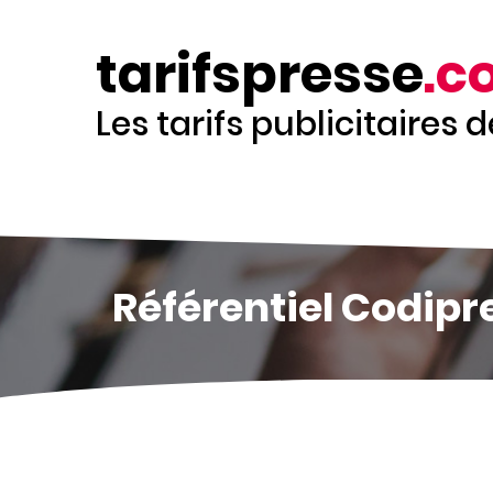
Aller
au
tarifspresse
.c
contenu
principal
Les tarifs publicitaires 
Référentiel Codipr