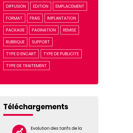
DIFFUSION
EDITION
EMPLACEMENT
FORMAT
FRAIS
IMPLANTATION
PACKAGE
PAGINATION
REMISE
RUBRIQUE
SUPPORT
TYPE D ENCART
TYPE DE PUBLICITE
TYPE DE TRAITEMENT
Téléchargements
Evolution des tarifs de la