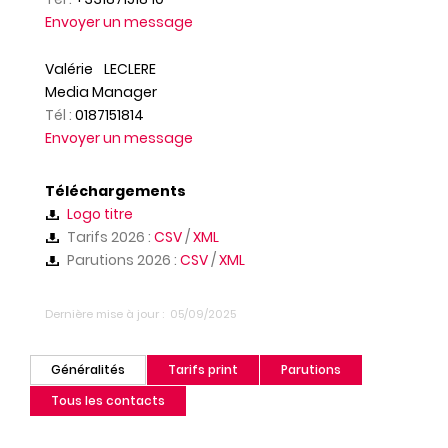
Envoyer un message
Valérie
LECLERE
Media Manager
Tél :
0187151814
Envoyer un message
Téléchargements
Logo titre
Tarifs 2026 :
CSV
/
XML
Parutions 2026 :
CSV
/
XML
Dernière mise à jour
05/09/2025
Généralités
Tarifs print
Parutions
(onglet
actif)
Tous les contacts