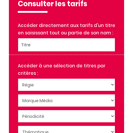
ELLE ILE DE FRANCE
Consulter les tarifs
FRANCE DIMANCHE
ICI PARIS
Accéder directement aux tarifs d'un titre
JEUX VOUS AIME
en saisissant tout ou partie de son nom :
LE JOURNAL D'INES
LE ROUTARD MAGAZINE
Titre
LES DOSSIERS DE CHRONIQUES CRIMINELLES
MARIANNE
S PAR SOPHIE DAVANT
Accéder à une sélection de titres par
critères :
TELE 7 JEUX HORS-SERIE
TELE 7 JOURS HORS-SERIE
VERSION FEMINA
VIEUX