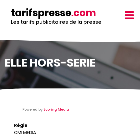
Aller
tarifspresse
.com
au
TOGG
contenu
NAVIG
Les tarifs publicitaires de la presse
principal
ELLE HORS-SERIE
Powered by
Scoring Media
Régie
CMI MEDIA