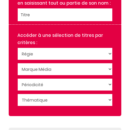
en saisissant tout ou partie de son nom :
JEUX VOUS AIME
LE JOURNAL D'INES
Titre
LE ROUTARD MAGAZINE
LES DOSSIERS DE CHRONIQUES CRIMINELLES
MARIANNE
Accéder à une sélection de titres par
critères :
S PAR SOPHIE DAVANT
TELE 7 JEUX HORS-SERIE
VERSION FEMINA
VIEUX