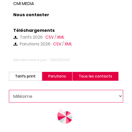
CMI MEDIA
Nous contacter
Téléchargements
Tarifs 2026 :
CSV
/
XML
Parutions 2026 :
CSV
/
XML
Dernière mise à jour
05/09/2025
Tarifs print
Parutions
Tous les contacts
(onglet
actif)