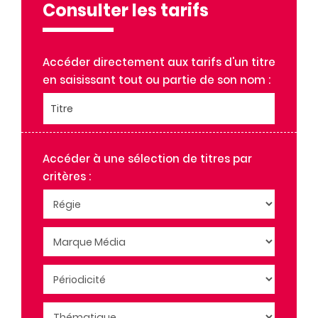
DR. GOOD
Consulter les tarifs
DR. GOOD! C'EST BON!
FEMME ACTUELLE
FEMME ACTUELLE HORS SERIE
Accéder directement aux tarifs d'un titre
FEMME ACTUELLE JEUX
en saisissant tout ou partie de son nom :
FEMME ACTUELLE JEUX ANIMO
Titre
FEMME ACTUELLE JEUX EXTRA
FEMME ACTUELLE JEUX FLECHES
FEMME ACTUELLE JEUX GEANT
Accéder à une sélection de titres par
FEMME ACTUELLE JEUX HORS SERIE
critères :
FEMME ACTUELLE JEUX NATURE
FEMME ACTUELLE JEUX REGIONS
FLOW
GEO
GEO HISTOIRE ET HORS-SERIE
GEO HORS SERIE
HARPER'S BAZAAR FRANCE