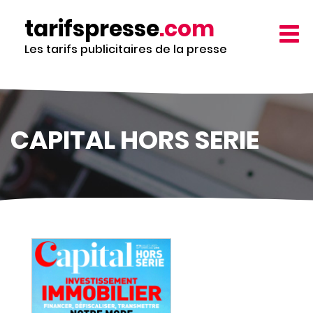
Aller
tarifspresse
.com
au
TOGG
contenu
NAVIG
Les tarifs publicitaires de la presse
principal
CAPITAL HORS SERIE