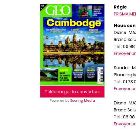
Régie
PRISMA ME
Nous con
Diane
MA
Brand Solu
Tél :
06 98 
Envoyer 
Sandra
M
Planning 
Tél :
01 73 
Envoyer 
Télécharger la couverture
Powered by
Scoring Media
Diane
MA
Brand Solu
Tél :
06 98 
Envoyer 