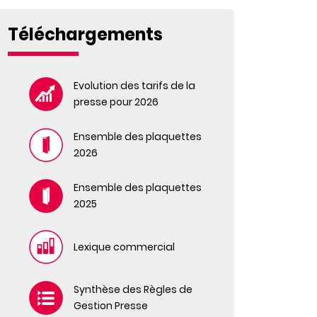
IDEAT
Téléchargements
MORTELLE ADELE
NATIONAL GEOGRAPHIC
NATIONAL GEOGRAPHIC HORS SERIE
Evolution des tarifs de la
NATIONAL GEOGRAPHIC TRAVELER ET
presse pour 2026
HORS SERIE
OH! MY MAG
Ensemble des plaquettes
PRIMA
2026
PRIMA HORS SERIE
TELE 2 SEMAINES
Ensemble des plaquettes
TELE 2 SEMAINES HORS SERIE
2025
TELE LOISIRS
TELE LOISIRS HORS SÉRIE
Lexique commercial
THE GOOD LIFE
TV GRANDES CHAINES
Synthèse des Règles de
VIVRE CÔTÉ PARIS
Gestion Presse
VOICI