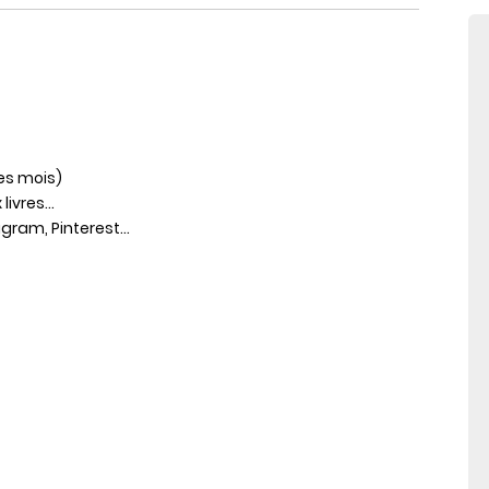
les mois)
ivres...
gram, Pinterest...