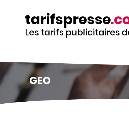
Aller
au
tarifspresse
.c
contenu
principal
Les tarifs publicitaires 
GEO