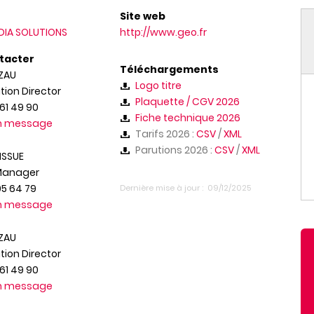
Site web
DIA SOLUTIONS
http://www.geo.fr
tacter
Téléchargements
ZAU
Logo titre
tion Director
Plaquette / CGV 2026
61 49 90
Fiche technique 2026
un message
Tarifs 2026 :
CSV
/
XML
Parutions 2026 :
CSV
/
XML
ISSUE
Manager
05 64 79
Dernière mise à jour
09/12/2025
un message
ZAU
tion Director
61 49 90
un message