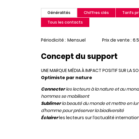
Généralités
Chiffres clés
Tarifs pr
(onglet
actif)
Tous les contacts
Périodicité
Mensuel
Prix de vente
6.
Concept du support
UNE MARQUE MÉDIA À IMPACT POSITIF SUR LA SO
Optimiste par nature
Connecter
les lecteurs à la nature et au mo
hommes se mobilisent
Sublimer
la beauté du monde et mettre en lumi
d’homme pour préserver la biodiversité
Éclairer
les lecteurs sur l’actualité interna