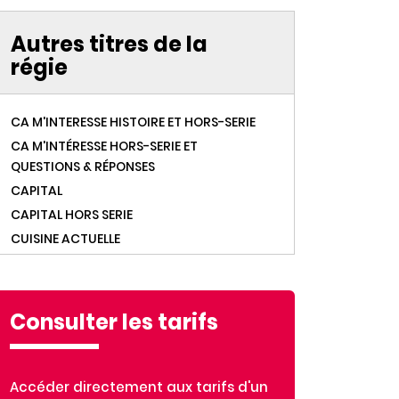
Autres titres de la
régie
CA M'INTERESSE HISTOIRE ET HORS-SERIE
CA M'INTÉRESSE HORS-SERIE ET
QUESTIONS & RÉPONSES
CAPITAL
CAPITAL HORS SERIE
CUISINE ACTUELLE
CUISINE ACTUELLE HORS SERIE
CUISINEAZ
DR GOOD HORS SERIE
Consulter les tarifs
DR. GOOD
DR. GOOD! C'EST BON!
FEMME ACTUELLE
Accéder directement aux tarifs d'un