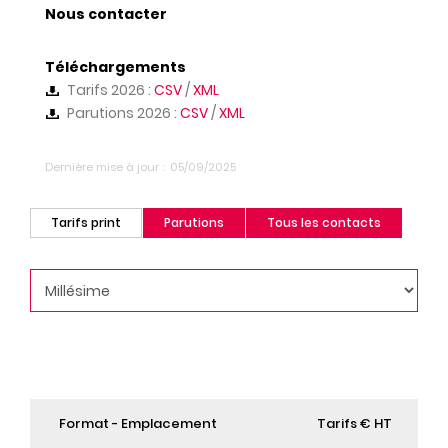
Nous contacter
Téléchargements
Tarifs 2026 :
CSV
/
XML
Parutions 2026 :
CSV
/
XML
Dernière mise à jour
05/09/2025
Tarifs print
Parutions
Tous les contacts
(onglet
actif)
Format - Emplacement
Tarifs € HT