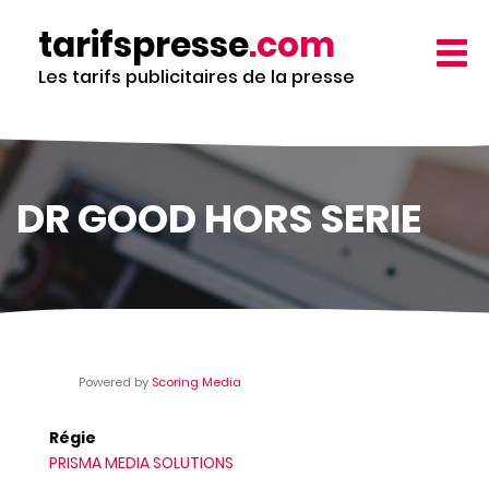
Aller
tarifspresse
.com
au
TOGG
contenu
NAVIG
Les tarifs publicitaires de la presse
principal
DR GOOD HORS SERIE
Powered by
Scoring Media
Régie
PRISMA MEDIA SOLUTIONS