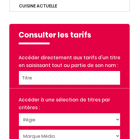
CUISINE ACTUELLE
CUISINE ACTUELLE HORS SERIE
CUISINEAZ
DR. GOOD
Consulter les tarifs
DR. GOOD! C'EST BON!
FEMME ACTUELLE
FEMME ACTUELLE HORS SERIE
Accéder directement aux tarifs d'un titre
FEMME ACTUELLE JEUX
en saisissant tout ou partie de son nom :
FEMME ACTUELLE JEUX ANIMO
Titre
FEMME ACTUELLE JEUX EXTRA
FEMME ACTUELLE JEUX FLECHES
FEMME ACTUELLE JEUX GEANT
Accéder à une sélection de titres par
FEMME ACTUELLE JEUX HORS SERIE
critères :
FEMME ACTUELLE JEUX NATURE
FEMME ACTUELLE JEUX REGIONS
FLOW