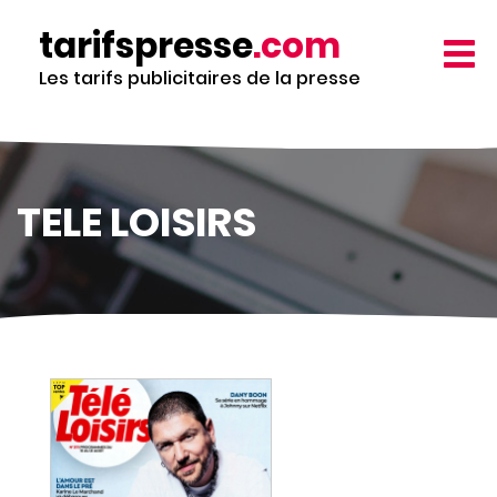
Aller
tarifspresse
.com
au
TOGG
contenu
NAVIG
Les tarifs publicitaires de la presse
principal
TELE LOISIRS