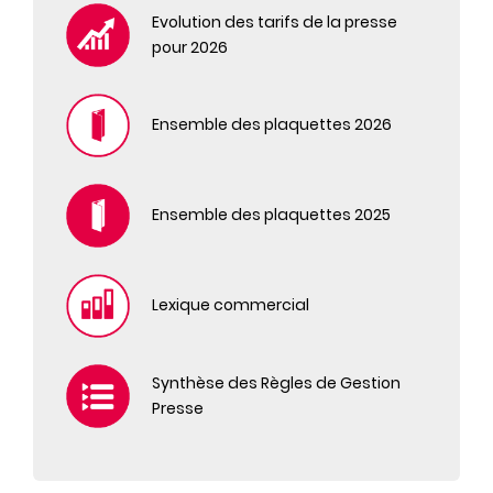
NATIONAL GEOGRAPHIC
Evolution des tarifs de la presse
NATIONAL GEOGRAPHIC HORS SERIE
pour 2026
NATIONAL GEOGRAPHIC TRAVELER ET HORS
SERIE
Ensemble des plaquettes 2026
OH! MY MAG
PRIMA
PRIMA HORS SERIE
Ensemble des plaquettes 2025
TELE 2 SEMAINES
TELE 2 SEMAINES HORS SERIE
TELE LOISIRS HORS SÉRIE
THE GOOD LIFE
Lexique commercial
TV GRANDES CHAINES
VIVRE CÔTÉ PARIS
Synthèse des Règles de Gestion
VOICI
Presse
VOICI HORS SERIE
ÇA M'INTERESSE
ÇA M'INTÉRESSE HORS SÉRIE SANTÉ