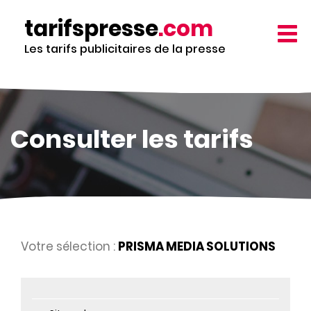
Aller
tarifspresse
.com
au
TOGG
contenu
NAVIG
Les tarifs publicitaires de la presse
principal
Consulter les tarifs
Votre sélection :
PRISMA MEDIA SOLUTIONS