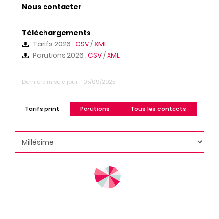
Nous contacter
Téléchargements
Tarifs 2026 :
CSV
/
XML
Parutions 2026 :
CSV
/
XML
Dernière mise à jour
05/09/2025
Tarifs print
Parutions
Tous les contacts
(onglet
actif)