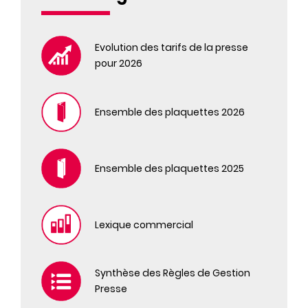
GUEULETON
HORS-SERIE PSYCHOLOGIES
ICON
Evolution des tarifs de la presse
pour 2026
ICON NEWSPAPER
L'AMI DES JARDINS ET DE LA MAISON
L'AUTO JOURNAL 4X4 EVASION
Ensemble des plaquettes 2026
L'AUTO-JOURNAL
L'AUTO-JOURNAL HORS SERIE
L'AUTO-JOURNAL LE GUIDE
Ensemble des plaquettes 2025
LA REVUE NATIONALE DE LA CHASSE
LE CHASSEUR FRANCAIS
LE CHASSEUR FRANCAIS HORS SERIE
Lexique commercial
LE JOURNAL DE LA MAISON
LE JOURNAL DE LA MAISON HORS SERIE
LES CAHIERS DE SCIENCE & VIE
Synthèse des Règles de Gestion
LES VEILLEES DES CHAUMIERES
Presse
MAISON & TRAVAUX