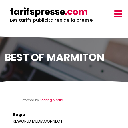
Aller
tarifspresse
.com
au
TOGG
contenu
NAVIG
Les tarifs publicitaires de la presse
principal
BEST OF MARMITON
Powered by
Scoring Media
Régie
REWORLD MEDIACONNECT