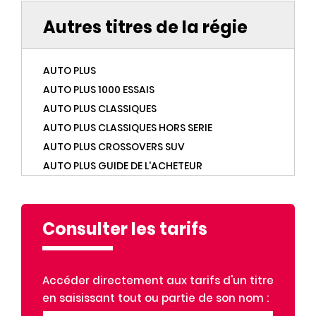
Autres titres de la régie
AUTO PLUS
AUTO PLUS 1000 ESSAIS
AUTO PLUS CLASSIQUES
AUTO PLUS CLASSIQUES HORS SERIE
AUTO PLUS CROSSOVERS SUV
AUTO PLUS GUIDE DE L'ACHETEUR
AUTO PLUS HORS SERIE
AUTO PLUS OCCASIONS
AUTO PLUS VERT
Consulter les tarifs
AUTO PLUS YOUNGTIMERS
BEST OF GOURMAND
Accéder directement aux tarifs d'un titre
BIBA
en saisissant tout ou partie de son nom :
BIBA MUM