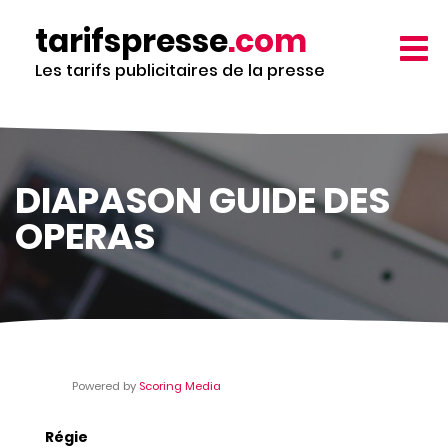
Aller
tarifspresse
.com
au
TOGG
contenu
NAVIG
Les tarifs publicitaires de la presse
principal
DIAPASON GUIDE DES
OPERAS
Powered by
Scoring Media
Régie