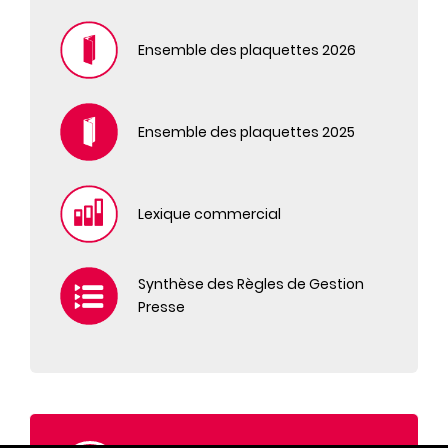
L'AMI DES JARDINS ET DE LA MAISON
L'AUTO JOURNAL 4X4 EVASION
Ensemble des plaquettes 2026
L'AUTO-JOURNAL
L'AUTO-JOURNAL HORS SERIE
L'AUTO-JOURNAL LE GUIDE
Ensemble des plaquettes 2025
LA REVUE NATIONALE DE LA CHASSE
LE CHASSEUR FRANCAIS
LE CHASSEUR FRANCAIS HORS SERIE
Lexique commercial
LE JOURNAL DE LA MAISON
LE JOURNAL DE LA MAISON HORS SERIE
LES CAHIERS DE SCIENCE & VIE
Synthèse des Règles de Gestion
LES VEILLEES DES CHAUMIERES
Presse
MAISON & TRAVAUX
MAISON ET TRAVAUX HORS SERIE
MARIE FRANCE
MISSION PATRIMOINE
MODES & TRAVAUX HORS SERIE