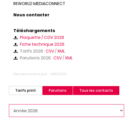
REWORLD MEDIACONNECT
Nous contacter
Téléchargements
Plaquette / CGV 2026
Fiche technique 2026
Tarifs 2026 :
CSV
/
XML
Parutions 2026 :
CSV
/
XML
Dernière mise à jour
19/11/2025
Tarifs print
Parutions
Tous les contacts
(onglet
actif)