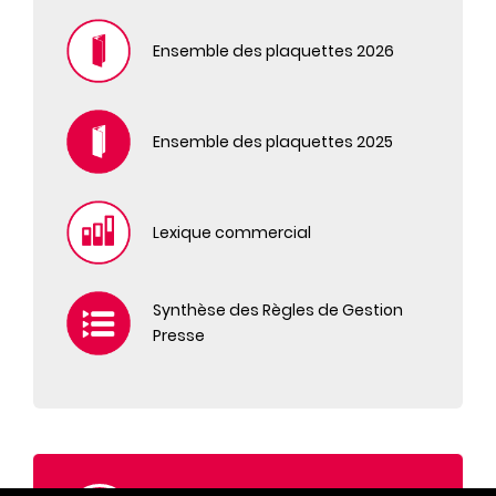
ICON NEWSPAPER
L'AMI DES JARDINS ET DE LA MAISON
Ensemble des plaquettes 2026
L'AUTO JOURNAL 4X4 EVASION
L'AUTO-JOURNAL
L'AUTO-JOURNAL HORS SERIE
Ensemble des plaquettes 2025
L'AUTO-JOURNAL LE GUIDE
LA REVUE NATIONALE DE LA CHASSE
LE CHASSEUR FRANCAIS
Lexique commercial
LE CHASSEUR FRANCAIS HORS SERIE
LE JOURNAL DE LA MAISON
LE JOURNAL DE LA MAISON HORS SERIE
Synthèse des Règles de Gestion
LES CAHIERS DE SCIENCE & VIE
Presse
LES VEILLEES DES CHAUMIERES
MAISON & TRAVAUX
MAISON ET TRAVAUX HORS SERIE
MARIE FRANCE
MISSION PATRIMOINE