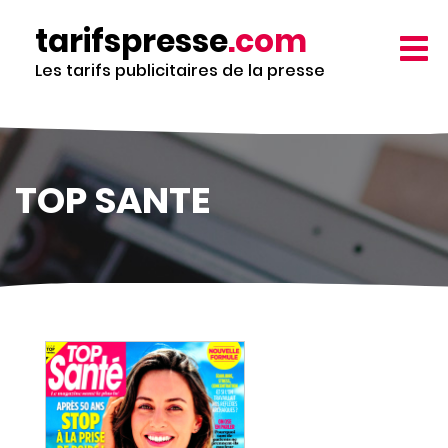
Aller
tarifspresse
.com
au
TOGG
contenu
NAVIG
Les tarifs publicitaires de la presse
principal
TOP SANTE