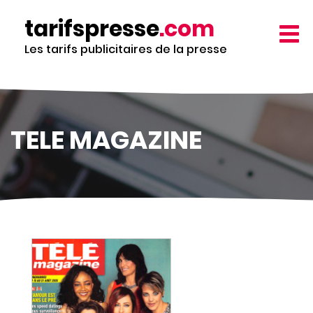
Aller
tarifspresse
.com
au
TOGG
contenu
NAVIG
Les tarifs publicitaires de la presse
principal
TELE MAGAZINE