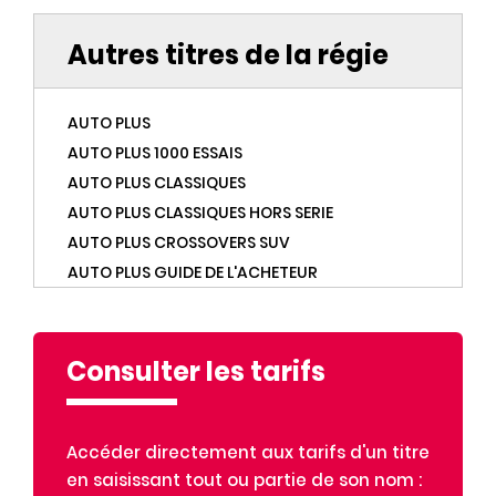
Autres titres de la régie
AUTO PLUS
AUTO PLUS 1000 ESSAIS
AUTO PLUS CLASSIQUES
AUTO PLUS CLASSIQUES HORS SERIE
AUTO PLUS CROSSOVERS SUV
AUTO PLUS GUIDE DE L'ACHETEUR
AUTO PLUS HORS SERIE
AUTO PLUS OCCASIONS
AUTO PLUS VERT
Consulter les tarifs
AUTO PLUS YOUNGTIMERS
BEST OF GOURMAND
Accéder directement aux tarifs d'un titre
BEST OF MARMITON
en saisissant tout ou partie de son nom :
BIBA