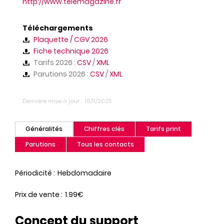
http://www.telemagazine.fr
Téléchargements
Plaquette / CGV 2026
Fiche technique 2026
Tarifs 2026 :
CSV
/
XML
Parutions 2026 :
CSV
/
XML
Dernière mise à jour
19/11/2025
Généralités
Chiffres clés
Tarifs print
(onglet
actif)
Parutions
Tous les contacts
Périodicité
Hebdomadaire
Prix de vente
1.99€
Concept du support