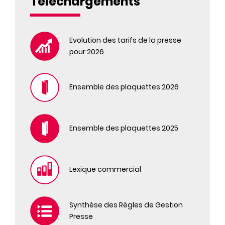
Téléchargements
GRAZIA
GUEULETON
HORS-SERIE PSYCHOLOGIES
Evolution des tarifs de la presse
pour 2026
ICON
ICON NEWSPAPER
L'AMI DES JARDINS ET DE LA MAISON
Ensemble des plaquettes 2026
L'AUTO JOURNAL 4X4 EVASION
L'AUTO-JOURNAL
L'AUTO-JOURNAL HORS SERIE
Ensemble des plaquettes 2025
L'AUTO-JOURNAL LE GUIDE
LA REVUE NATIONALE DE LA CHASSE
LE CHASSEUR FRANCAIS
Lexique commercial
LE CHASSEUR FRANCAIS HORS SERIE
LE JOURNAL DE LA MAISON
LE JOURNAL DE LA MAISON HORS SERIE
Synthèse des Règles de Gestion
LES CAHIERS DE SCIENCE & VIE
Presse