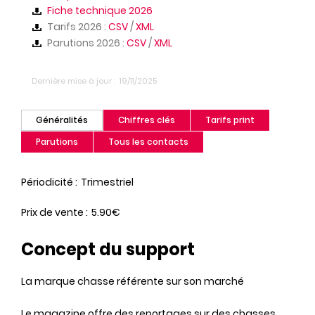
Fiche technique 2026
Tarifs 2026 :
CSV
/
XML
Parutions 2026 :
CSV
/
XML
Dernière mise à jour
19/11/2025
Généralités
Chiffres clés
Tarifs print
(onglet
actif)
Parutions
Tous les contacts
Périodicité
Trimestriel
Prix de vente
5.90€
Concept du support
La marque chasse référente sur son marché
Le magazine offre des reportages sur des chasses