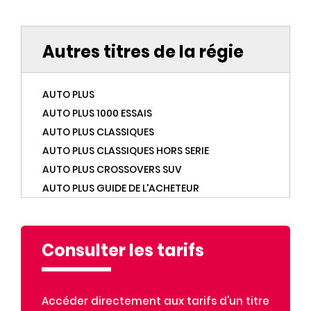
Autres titres de la régie
AUTO PLUS
AUTO PLUS 1000 ESSAIS
AUTO PLUS CLASSIQUES
AUTO PLUS CLASSIQUES HORS SERIE
AUTO PLUS CROSSOVERS SUV
AUTO PLUS GUIDE DE L'ACHETEUR
AUTO PLUS HORS SERIE
AUTO PLUS OCCASIONS
AUTO PLUS VERT
Consulter les tarifs
AUTO PLUS YOUNGTIMERS
BEST OF GOURMAND
Accéder directement aux tarifs d'un titre
BEST OF MARMITON