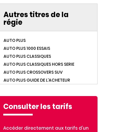
Autres titres de la
régie
AUTO PLUS
AUTO PLUS 1000 ESSAIS
AUTO PLUS CLASSIQUES
AUTO PLUS CLASSIQUES HORS SERIE
AUTO PLUS CROSSOVERS SUV
AUTO PLUS GUIDE DE L'ACHETEUR
AUTO PLUS HORS SERIE
AUTO PLUS OCCASIONS
AUTO PLUS VERT
Consulter les tarifs
AUTO PLUS YOUNGTIMERS
BEST OF GOURMAND
Accéder directement aux tarifs d'un
BEST OF MARMITON