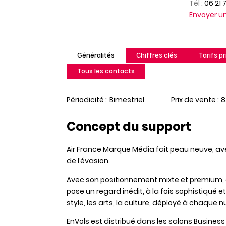
Tél :
06 21 
Envoyer 
Généralités
Chiffres clés
Tarifs pr
(onglet
actif)
Tous les contacts
Périodicité
Bimestriel
Prix de vente
8
Concept du support
Air France Marque Média fait peau neuve, ave
de l’évasion.
Avec son positionnement mixte et premium, c
pose un regard inédit, à la fois sophistiqué e
style, les arts, la culture, déployé à chaqu
EnVols est distribué dans les salons Busines