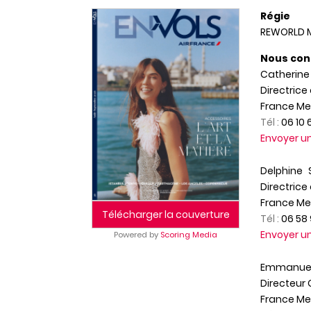
Régie
REWORLD 
Nous con
Catherin
Directrice 
France Me
Tél :
06 10 
Envoyer 
Delphine
Directrice 
France Me
Télécharger la couverture
Tél :
06 58 
Envoyer 
Powered by
Scoring Media
Emmanue
Directeur
France Me