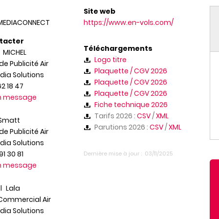
Site web
MEDIACONNECT
https://www.en-vols.com/
tacter
Téléchargements
e
MICHEL
Logo titre
de Publicité Air
Plaquette / CGV 2026
dia Solutions
Plaquette / CGV 2026
62 18 47
Plaquette / CGV 2026
un message
Fiche technique 2026
Tarifs 2026 :
CSV
/
XML
Smatt
Parutions 2026 :
CSV
/
XML
de Publicité Air
dia Solutions
91 30 81
Dernière mise à jour
03/11/2025
un message
l
Lala
 Commercial Air
dia Solutions