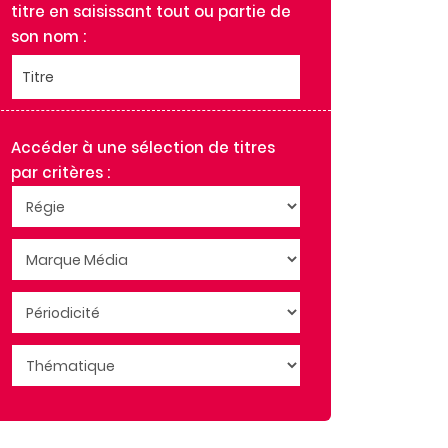
titre en saisissant tout ou partie de
BIBA
son nom :
BIBA MUM
CAMPAGNE DECORATION
Titre
CLOSER
COGITE
Accéder à une sélection de titres
CREATIVES ET COLLECTIVES
par critères :
CULTISSIMES
DIAPASON
DIAPASON GUIDE DES CONCERTS
DIAPASON GUIDE DES FESTIVALS
DIAPASON GUIDE DES OPERAS
DIAPASON HORS SERIE HI-FI
GAZETTE GRAZIA
GOURMAND
GOURMAND KIDS
GOURMAND SANS
GRAND GIBIER