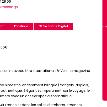
71 28 66
un message
int
Parutions
Offre Print & Digital
.00€
c un nouveau titre international : EnVols, le magazine
e bimestriel entièrement bilingue (français-anglais)
t authentique, élégant et impertinent, sur le voyage, le
e numéro avec un dossier spécial thématique.
s Air France et dans les salles d'embarquement et