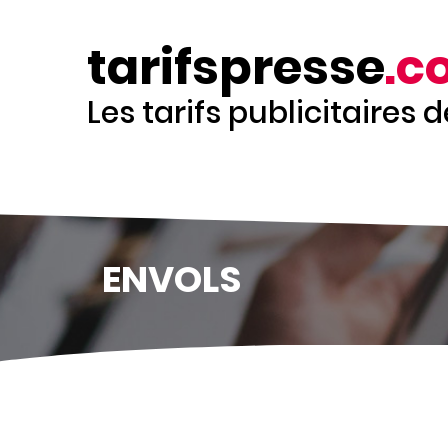
Aller
au
tarifspresse
.c
contenu
principal
Les tarifs publicitaires 
ENVOLS