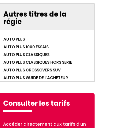
Autres titres de la
régie
AUTO PLUS
AUTO PLUS 1000 ESSAIS
AUTO PLUS CLASSIQUES
AUTO PLUS CLASSIQUES HORS SERIE
AUTO PLUS CROSSOVERS SUV
AUTO PLUS GUIDE DE L'ACHETEUR
AUTO PLUS HORS SERIE
AUTO PLUS OCCASIONS
AUTO PLUS VERT
Consulter les tarifs
AUTO PLUS YOUNGTIMERS
BEST OF GOURMAND
Accéder directement aux tarifs d'un
BEST OF MARMITON