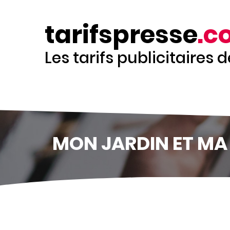
Aller
au
tarifspresse
.c
contenu
principal
Les tarifs publicitaires 
MON JARDIN ET MA