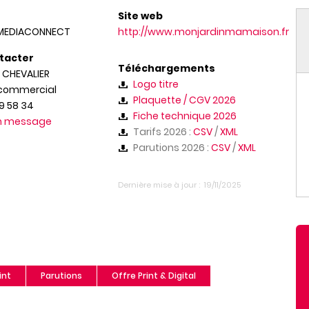
Site web
MEDIACONNECT
http://www.monjardinmamaison.fr
tacter
Téléchargements
CHEVALIER
Logo titre
 commercial
Plaquette / CGV 2026
19 58 34
Fiche technique 2026
un message
Tarifs 2026 :
CSV
/
XML
Parutions 2026 :
CSV
/
XML
Dernière mise à jour
19/11/2025
int
Parutions
Offre Print & Digital