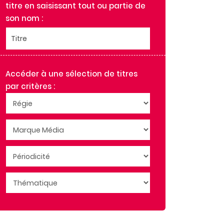
titre en saisissant tout ou partie de
BIBA
son nom :
BIBA MUM
CAMPAGNE DECORATION
Titre
CLOSER
COGITE
Accéder à une sélection de titres
CREATIVES ET COLLECTIVES
par critères :
CULTISSIMES
DIAPASON
DIAPASON GUIDE DES CONCERTS
DIAPASON GUIDE DES FESTIVALS
DIAPASON GUIDE DES OPERAS
DIAPASON HORS SERIE HI-FI
ENVOLS
GAZETTE GRAZIA
GOURMAND
GOURMAND KIDS
GOURMAND SANS