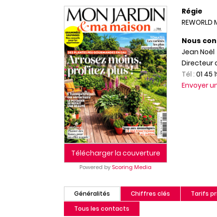
Régie
REWORLD 
Nous con
Jean Noël
Directeur
Tél :
01 45 
Envoyer 
Télécharger la couverture
Powered by
Scoring Media
Généralités
Chiffres clés
Tarifs pr
(onglet
actif)
Tous les contacts